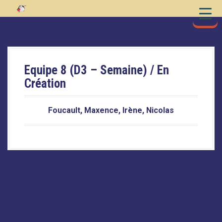
S
k
i
p
t
o
Equipe 8 (D3 – Semaine) / En
c
Création
o
n
Foucault, Maxence, Irène, Nicolas
t
e
n
t