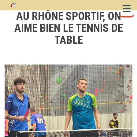
S
k
AU RHÔNE SPORTIF, ON
i
AIME BIEN LE TENNIS DE
p
t
TABLE
o
c
o
n
t
e
n
t