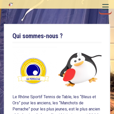
S
k
i
p
t
o
Qui sommes-nous ?
c
o
n
t
e
n
t
Le Rhône Sportif Tennis de Table, les “Bleus et
Ors” pour les anciens, les “Manchots de
Perrache” pour les plus jeunes, est le plus ancien